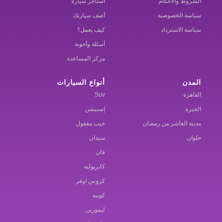
الشروط والاحكام
استأجر سيارة
سياسة الخصوصية
أضف سيارتك
سياسة الاسترداد
كيف يعمل؟
أسئلة وأجوبة
مركز المساعدة
المدن
أنواع السيارات
القاهرة
Suv
الجيزة
إستيشن
مدينة العاشر من رمضان
جيب مقفول
حلوان
سيدان
فان
كابريوليه
كروس اوفر
كوبيه
ليموزين