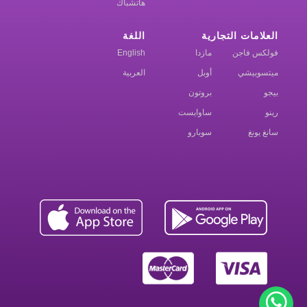
هاتشباك
العلامات التجارية
اللغة
فولكس فاجن
مازدا
English
ميتسوبيشي
أوبل
العربية
بيجو
بروتون
رينو
ساوايست
سانغ يونغ
سوبارو