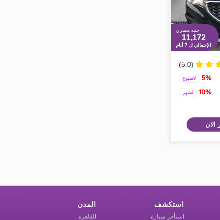
جنيه مصري
11,172
الإجمالي ل 7 أيام
(5.0)
5%
لاسبوع
10%
لشهر
 الان
استكشف
المدن
استأجر سيارة
القاهرة