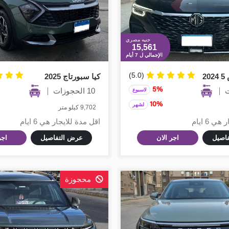
جنيه مصري
15,561
الإجمالي ل 7 أيام
(5.0)
2
كيا سبورتاج 2025
5%
10 الحجوزات
لاسبوع
10%
لشهر
9,702 كيلو متر
 6 ايام
اقل مدة للايجار هي 6 ايام
اصيل
اجر الان
عرض التفاصيل
اجر
محجوزة