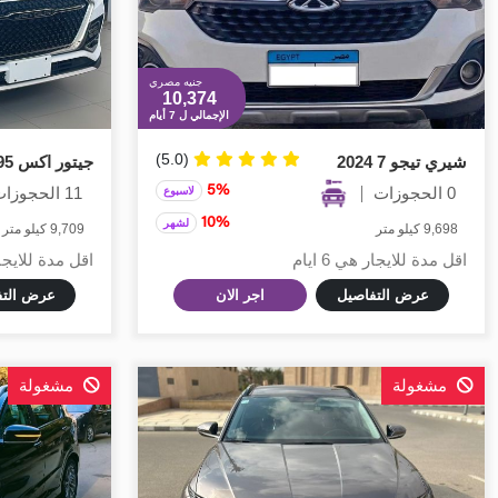
جنيه مصري
10,374
الإجمالي ل 7 أيام
(5.0)
شيري تيجو 7 2024
جيتور اكس 95 2023
0 الحجوزات
5%
11 الحجوزات
لاسبوع
10%
لشهر
9,698 كيلو متر
9,709 كيلو متر
اقل مدة للايجار هي 6 ايام
اقل مدة للايجار هي
عرض التفاصيل
اجر الان
عرض التف
مشغولة
مشغولة