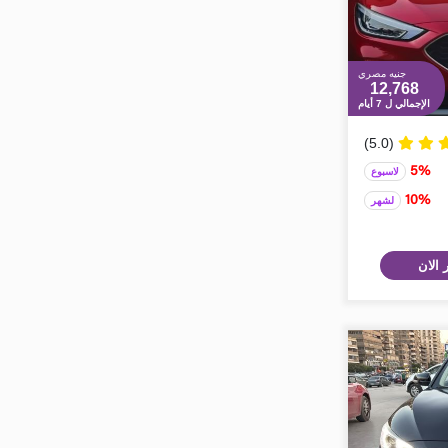
جنيه مصري
12,768
الإجمالي ل 7 أيام
(5.0)
5%
لاسبوع
10%
لشهر
 الان