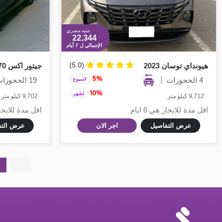
جنيه مصري
22,344
الإجمالي ل 7 أيام
(5.0)
هيونداي توسان 2023
جيتور اكس 70 2022
4 الحجوزات
5%
19 الحجوزات
لاسبوع
10%
لشهر
9,712 كيلو متر
9,702 كيلو متر
اقل مدة للايجار هي 6 ايام
اقل مدة للايجار هي
عرض التفاصيل
اجر الان
عرض التف
‹