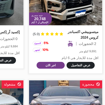
جنيه مصري
20,748
الإجمالي ل 7 أيام
ميتسوبيشي اكسباندر
إكسيد آر إكس 025
(5.0)
كروس 2024
0 الحجوزات
2 الحجوزات
5%
لاسبوع
9,684 كيلو متر
10%
لشهر
9,691 كيلو متر
اقل مدة للايجار هي
اقل مدة للايجار هي 6 ايام
عرض التف
عرض التفاصيل
اجر الان
محجوزة
مشغولة