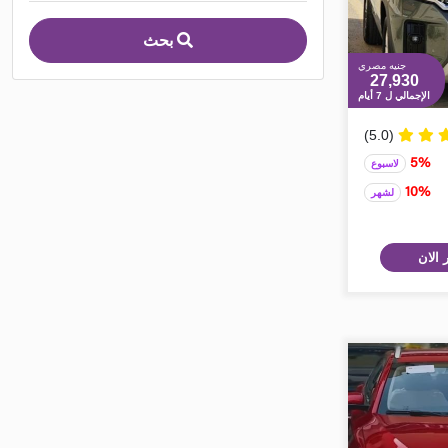
بحث
جنيه مصري
27,930
الإجمالي ل 7 أيام
(5.0)
5%
لاسبوع
10%
لشهر
 الان