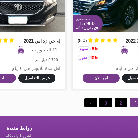
جنيه مصري
15,960
الإجمالي ل 7 أيام
(5.0)
إم جي زد اس 2021
5%
11 الحجوزات
لاسبوع
10%
لشهر
9,706 كيلو متر
 6 ايام
اقل مدة للايجار هي 6 ايام
اصيل
اجر الان
عرض التفاصيل
اجر
1
›
3
2
روابط مفيدة
الشروط والاحكام