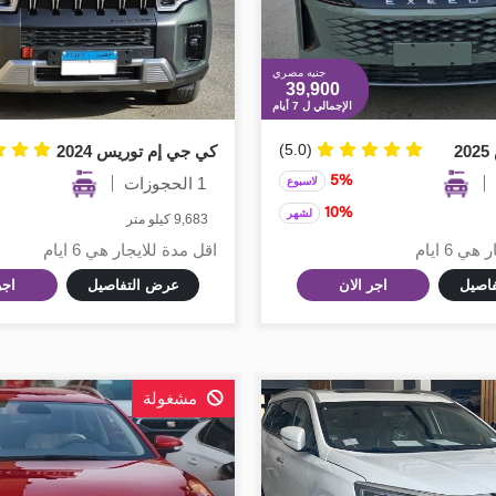
جنيه مصري
39,900
الإجمالي ل 7 أيام
(5.0)
2
كي جي إم توريس 2024
5%
1 الحجوزات
لاسبوع
10%
لشهر
9,683 كيلو متر
 6 ايام
اقل مدة للايجار هي 6 ايام
اصيل
اجر الان
عرض التفاصيل
اجر
مشغولة