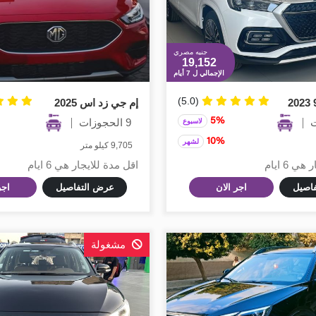
جنيه مصري
19,152
الإجمالي ل 7 أيام
(5.0)
إم جي زد اس 2025
5%
9 الحجوزات
لاسبوع
10%
لشهر
9,705 كيلو متر
 6 ايام
اقل مدة للايجار هي 6 ايام
اصيل
اجر الان
عرض التفاصيل
اجر
مشغولة