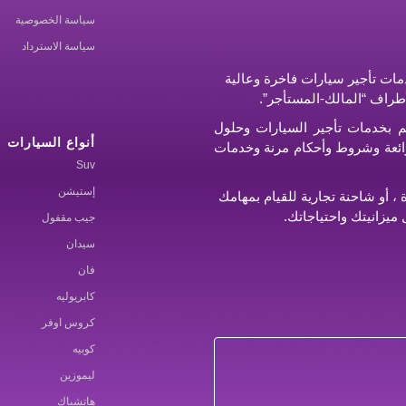
سياسة الخصوصية
سياسة الاسترداد
ات تأجير سيارات فاخرة وعالية
أطراف “المالك-المستأجر”.
م بخدمات تأجير السيارات وحلول
أنواع السيارات
ر رائعة وشروط وأحكام مرنة وخدمات
Suv
إستيشن
 أو شاحنة تجارية للقيام بمهامك
ميزانيتك واحتياجاتك.
جيب مقفول
سيدان
فان
كابريوليه
كروس اوفر
كوبيه
ليموزين
هاتشباك