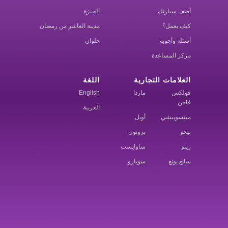
أضف سيارتك
الجيزة
كيف يعمل؟
مدينة العاشر من رمضان
أسئلة وأجوبة
حلوان
مركز المساعدة
العلامات التجارية
اللغة
فولكس
مازدا
English
فاجن
العربية
ميتسوبيشي
أوبل
بيجو
بروتون
رينو
ساوايست
سانغ يونغ
سوبارو