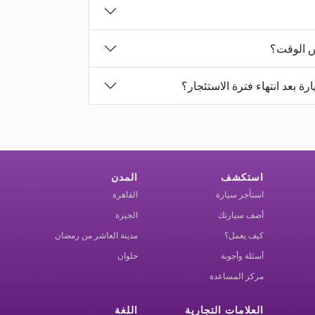
س الوقت؟
ة بعد انتهاء فترة الاستئجار؟
استكشف
المدن
استأجر سيارة
القاهرة
أضف سيارتك
الجيزة
كيف يعمل؟
مدينة العاشر من رمضان
أسئلة وأجوبة
حلوان
مركز المساعدة
العلامات التجارية
اللغة