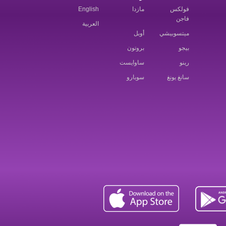
فولكس
مازدا
English
فاجن
العربية
ميتسوبيشي
أوبل
بيجو
بروتون
رينو
ساوايست
سانغ يونغ
سوبارو