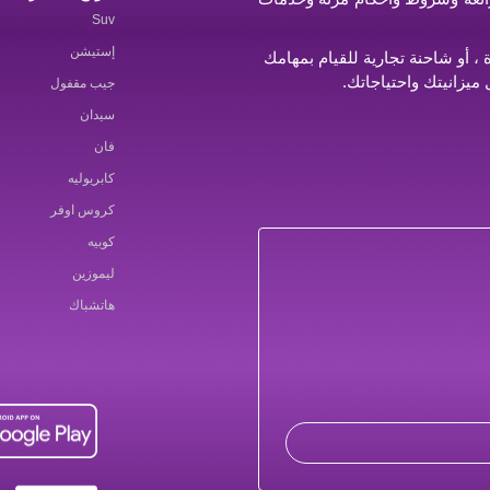
Suv
إستيشن
 أو شاحنة تجارية للقيام بمهامك
ميزانيتك واحتياجاتك.
جيب مقفول
سيدان
فان
كابريوليه
كروس اوفر
كوبيه
ليموزين
هاتشباك