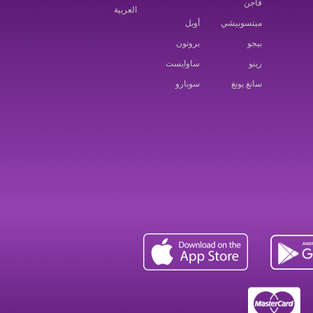
فاجن
العربية
ميتسوبيشي
أوبل
بيجو
بروتون
رينو
ساوايست
سانغ يونغ
سوبارو