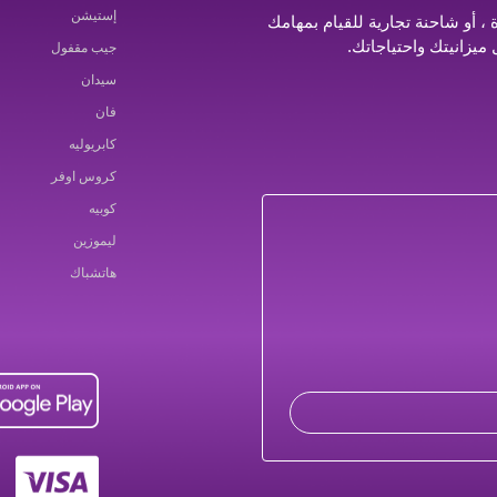
إستيشن
 أو شاحنة تجارية للقيام بمهامك
ميزانيتك واحتياجاتك.
جيب مقفول
سيدان
فان
كابريوليه
كروس اوفر
كوبيه
ليموزين
هاتشباك