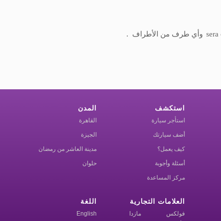
sera 
وأي طرف من الأطراف
.
استكشف
المدن
استأجر سيارة
القاهرة
أضف سيارتك
الجيزة
كيف يعمل؟
مدينة العاشر من رمضان
أسئلة وأجوبة
حلوان
مركز المساعدة
العلامات التجارية
اللغة
فولكس
مازدا
English