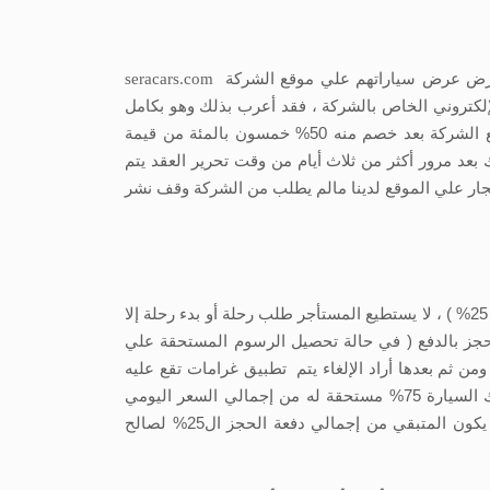
ت بغرض عرض سياراتهم علي موقع الشركة
seracars.com
كتروني الخاص بالشركة ، فقد أعرب بذلك وهو بكامل
ارادته وأهليته القانونية ، وبناء عليه يتمكن مالك السيارة بإسترداد قيمة الإشتراك في غضون ثلاثة أيام من تاريخ توقيع العقد مع الشركة بعد خصم منه 50% خمسون بالمئة من قيمة
عد مرور أكثر من ثلاث أيام من وقت تحرير العقد يتم
استئجار علي الموقع لدينا مالم يطلب من الشركة وقف نشر
يتم تحصيل الرسوم المستحقة على المستأجر بمجرد قبول الطلب و/ أو الحجز، ويلتزم بدفع حصة الشركة كاملًا ( عمولة سيرا كار 25% ) ، لا يستطيع المستأجر طلب رحلة أو بدء رحلة إلا
الحجز بالدفع ( في حالة تحصيل الرسوم المستحقة علي
ن ثم بعدها أراد الإلغاء يتم تطبيق غرامات تقع عليه
ويجب تسويتها مع الشركة مالم يكن سبباً طارئاً أدي لذلك الإلغاء وتقديم ما يفيد بذلك ، ومن عدمه تكون الغرامة لصالح مالك السيارة 75% مستحقة له من إجمالي السعر اليومي
لسيارته المرسل لها طلب الإيجار وتعويضه عن ما تسبب له من أضرار بتعطيل السيارة عن استقبال حجوزات أخري ،علي أن يكون المتبقي من إجمالي دفعة الحجز ال25% لصالح