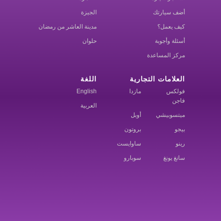
أضف سيارتك
الجيزة
كيف يعمل؟
مدينة العاشر من رمضان
أسئلة وأجوبة
حلوان
مركز المساعدة
العلامات التجارية
اللغة
فولكس
مازدا
English
فاجن
العربية
ميتسوبيشي
أوبل
بيجو
بروتون
رينو
ساوايست
سانغ يونغ
سوبارو