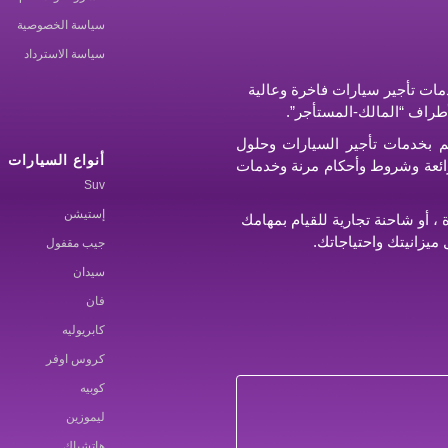
سياسة الخصوصية
سياسة الاسترداد
ات تأجير سيارات فاخرة وعالية
أطراف “المالك-المستأجر”.
م بخدمات تأجير السيارات وحلول
أنواع السيارات
ر رائعة وشروط وأحكام مرنة وخدمات
Suv
إستيشن
 أو شاحنة تجارية للقيام بمهامك
ميزانيتك واحتياجاتك.
جيب مقفول
سيدان
فان
كابريوليه
كروس اوفر
كوبيه
ليموزين
هاتشباك