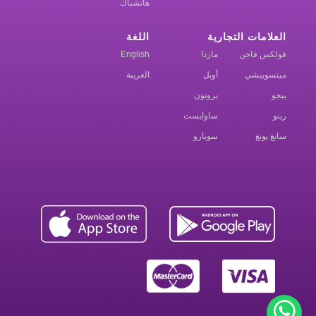
هاتشباك
العلامات التجارية
اللغة
فولكس فاجن
مازدا
English
ميتسوبيشي
أوبل
العربية
بيجو
بروتون
رينو
ساوايست
سانغ يونغ
سوبارو