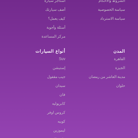
الشروط والاحكام
استأجر سيارة
سياسة الخصوصية
أضف سيارتك
سياسة الاسترداد
كيف يعمل؟
أسئلة وأجوبة
مركز المساعدة
المدن
أنواع السيارات
القاهرة
Suv
الجيزة
إستيشن
مدينة العاشر من رمضان
جيب مقفول
حلوان
سيدان
فان
كابريوليه
كروس اوفر
كوبيه
ليموزين