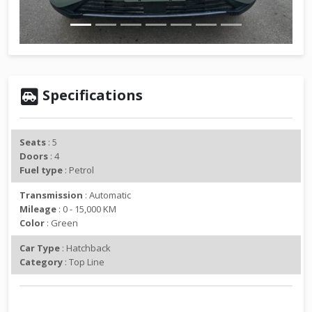
v
t
i
o
u
s
Specifications
Seats
: 5
Doors
: 4
Fuel type
: Petrol
Transmission
: Automatic
Mileage
: 0 - 15,000 KM
Color
: Green
Car Type
: Hatchback
Category
: Top Line