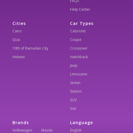
FAQS
Help Center
Cities
Car Types
Cairo
Cabriolet
Giza
Coupe
10th of Ramadan City
Crossover
Helwan
Hatchback
Jeep
Limousine
Sedan
Station
SUV
Van
Brands
Language
Volkswagen
Mazda
English