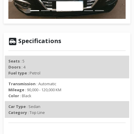
v
t
i
o
u
s
Specifications
Seats
: 5
Doors
: 4
Fuel type
: Petrol
Transmission
: Automatic
Mileage
: 90,000 - 120,000 KM
Color
: Black
Car Type
: Sedan
Category
: Top Line