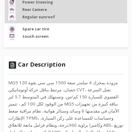
Power Steering
Rear Camera
Regular sunroof
Spare car tire
touch screen
Car Description
MG5 مزودة بمحرك 4 سلندر سعة 1500 سي سي بقوة 120
حصان، مرتبط بناقل حركة أوتوماتيكي CVT، تصل السرعة
القصوى للسيارة 150 كم/س، وتستهلك في المتوسط 5.7 لتر
من الوقود لكل 100 كم ، تتميز MG5 بباقة كبيرة من تجهيزات
الأمان في مقدمتها 6 وسائد وستائر هوائية، نظام مراقبة ضغط
الإطارات TPMS، وحساسات للمساعدة على ركن السيارة،
وكاميرا بزاوية 360درجة، ونظام فرامل مانعة للانغلاق ABS، توزيع
إليكتروني لقوة الفرامل EBD ونظام الثبات الديناميكي ESP ،