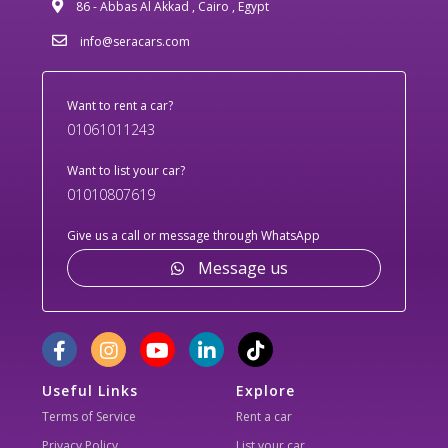
86 - Abbas Al Akkad , Cairo , Egypt
info@seracars.com
Want to rent a car?
01061011243
Want to list your car?
01010807619
Give us a call or message through WhatsApp
Message us
Useful Links
Explore
Terms of Service
Rent a car
Privacy Policy
List your car