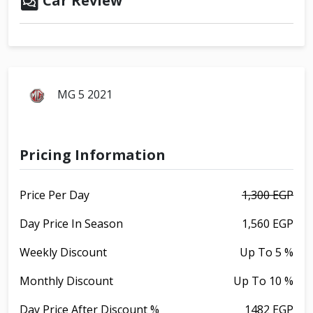
Car Review
MG 5 2021
Pricing Information
Price Per Day
1,300 EGP
Day Price In Season
1,560 EGP
Weekly Discount
Up To 5 %
Monthly Discount
Up To 10 %
Day Price After Discount %
1482 EGP