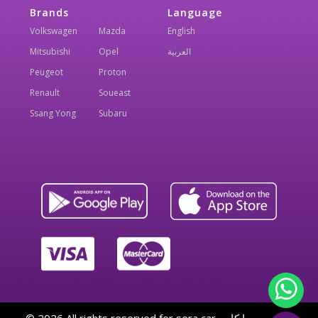
Brands
Language
Volkswagen
Mazda
English
Mitsubishi
Opel
العربية
Peugeot
Proton
Renault
Soueast
Ssang Yong
Subaru
© 2026 All rights reserved for sera car - سيرا كار — By