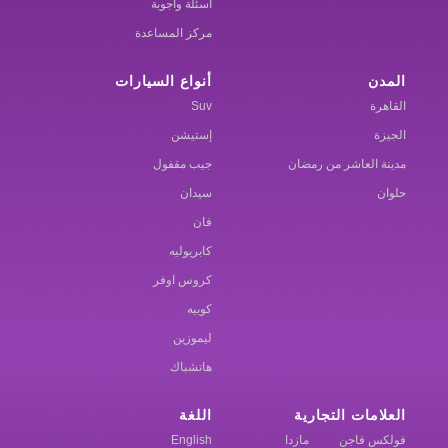
أسئلة وأجوبة
مركز المساعدة
المدن
أنواع السيارات
القاهرة
Suv
الجيزة
إستيشن
مدينة العاشر من رمضان
جيب مقفول
حلوان
سيدان
فان
كابريوليه
كروس اوفر
كوبيه
ليموزين
هاتشباك
العلامات التجارية
اللغة
فولكس فاجن
مازدا
English