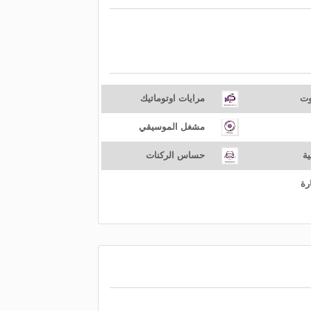
وت
مرايات اوتوماتيك
مشغل الموسيقي
ية
حساس الركنات
رة