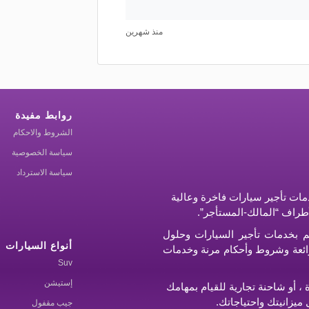
منذ شهرين
روابط مفيدة
الشروط والاحكام
سياسة الخصوصية
سياسة الاسترداد
ات تأجير سيارات فاخرة وعالية
أطراف “المالك-المستأجر”.
م بخدمات تأجير السيارات وحلول
أنواع السيارات
ر رائعة وشروط وأحكام مرنة وخدمات
Suv
إستيشن
 أو شاحنة تجارية للقيام بمهامك
ميزانيتك واحتياجاتك.
جيب مقفول