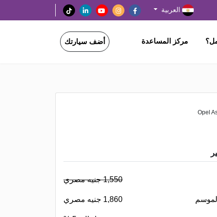
العربية
مل؟
مركز المساعدة
أضف سيارتك
ر
1,550 جنيه مصري
لموسم
1,860 جنيه مصري