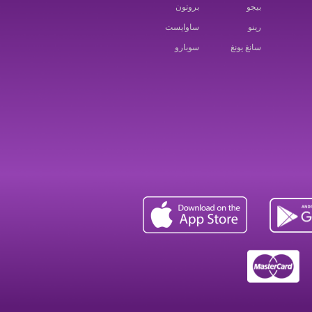
بيجو
بروتون
رينو
ساوايست
سانغ يونغ
سوبارو