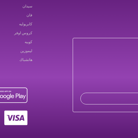
سيدان
فان
كابريوليه
كروس اوفر
كوبيه
ليموزين
هاتشباك