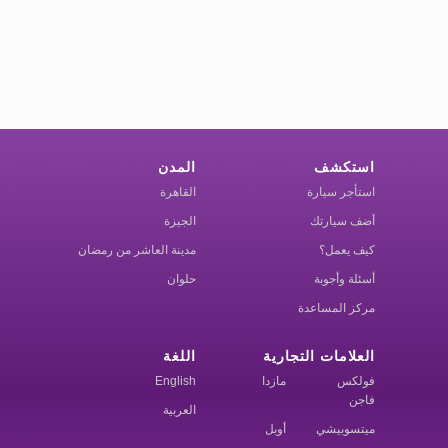
استكشف
المدن
استأجر سيارة
القاهرة
أضف سيارتك
الجيزة
كيف يعمل؟
مدينة العاشر من رمضان
أسئلة وأجوبة
حلوان
مركز المساعدة
العلامات التجارية
اللغة
فولكس
مازدا
English
فاجن
العربية
ميتسوبيشي
أوبل