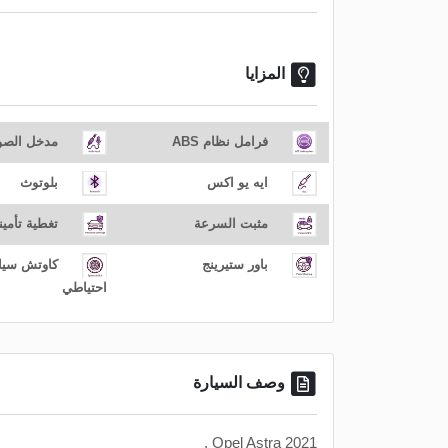
المزايا
فرامل نظام ABS
مدخل الص
ايه يو اكس
بلوتوث
مثبت السرعة
تغطية تأمين
باور ستيرينج
كاوتش سيا
احتياطي
وصف السيارة
Opel Astra 2021 .