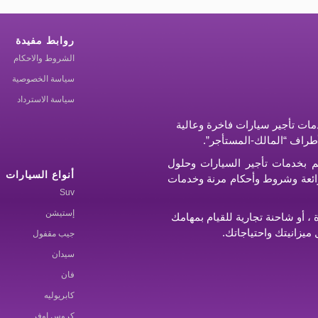
روابط مفيدة
الشروط والاحكام
سياسة الخصوصية
سياسة الاسترداد
ات تأجير سيارات فاخرة وعالية
أطراف “المالك-المستأجر”.
م بخدمات تأجير السيارات وحلول
أنواع السيارات
ر رائعة وشروط وأحكام مرنة وخدمات
Suv
إستيشن
 أو شاحنة تجارية للقيام بمهامك
ميزانيتك واحتياجاتك.
جيب مقفول
سيدان
فان
كابريوليه
كروس اوفر