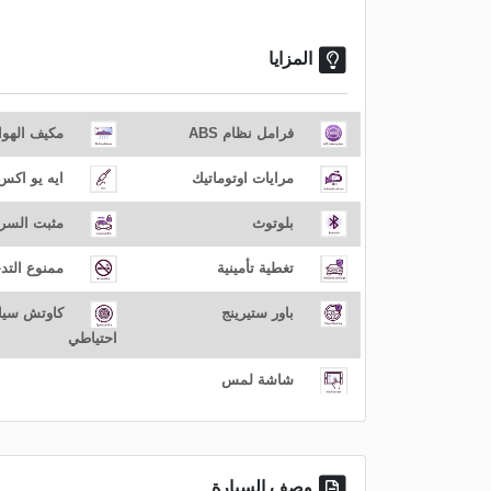
المزايا
فرامل نظام ABS
مكيف الهوا
مرايات اوتوماتيك
ايه يو اكس
بلوتوث
مثبت السر
تغطية تأمينية
ممنوع التد
باور ستيرينج
كاوتش سيا
احتياطي
شاشة لمس
وصف السيارة