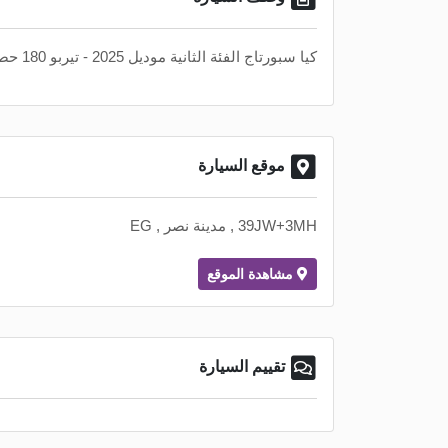
كيا سبورتاج الفئة الثانية موديل 2025 - تيربو 180 حصان - 1600 سي سي .
موقع السيارة
39JW+3MH , مدينة نصر , EG
مشاهدة الموقع
تقييم السيارة