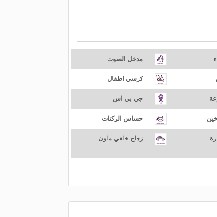
ء
مدخل الصوت
كرسي اطفال
عة
جي بي اس
خين
حساس الركنات
رة
زجاج خلفي ملون