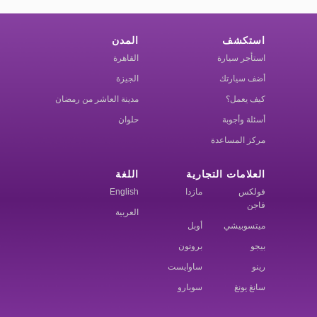
استكشف
المدن
استأجر سيارة
القاهرة
أضف سيارتك
الجيزة
كيف يعمل؟
مدينة العاشر من رمضان
أسئلة وأجوبة
حلوان
مركز المساعدة
العلامات التجارية
اللغة
فولكس
مازدا
English
فاجن
العربية
ميتسوبيشي
أوبل
بيجو
بروتون
رينو
ساوايست
سانغ يونغ
سوبارو