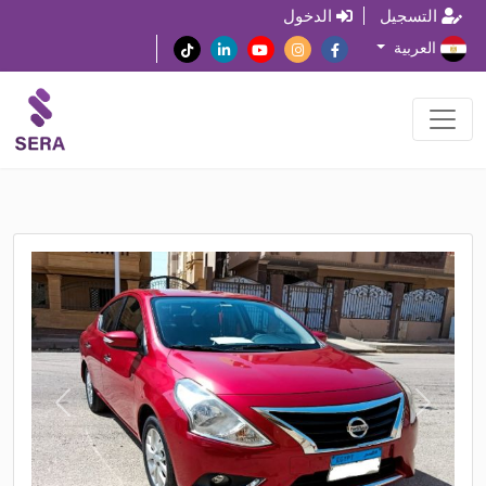
التسجيل
الدخول
العربية
N
P
e
r
x
e