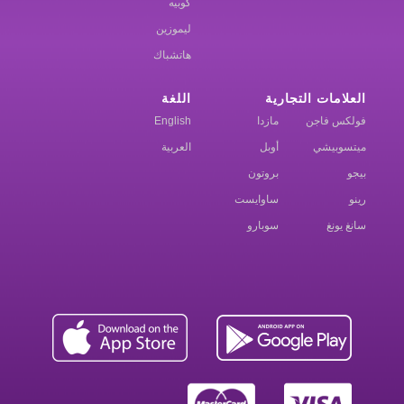
كوبيه
ليموزين
هاتشباك
العلامات التجارية
اللغة
فولكس فاجن
مازدا
English
ميتسوبيشي
أوبل
العربية
بيجو
بروتون
رينو
ساوايست
سانغ يونغ
سوبارو