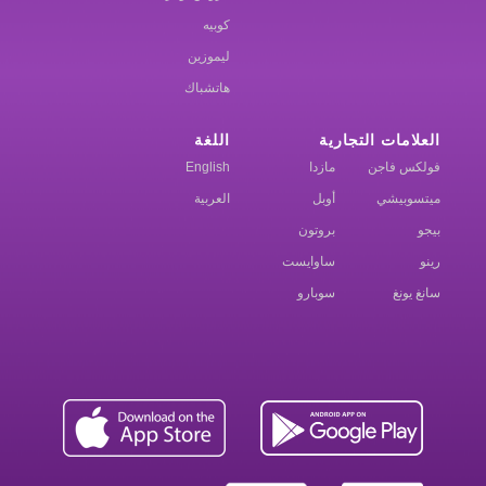
كوبيه
ليموزين
هاتشباك
العلامات التجارية
اللغة
فولكس فاجن
مازدا
English
ميتسوبيشي
أوبل
العربية
بيجو
بروتون
رينو
ساوايست
سانغ يونغ
سوبارو