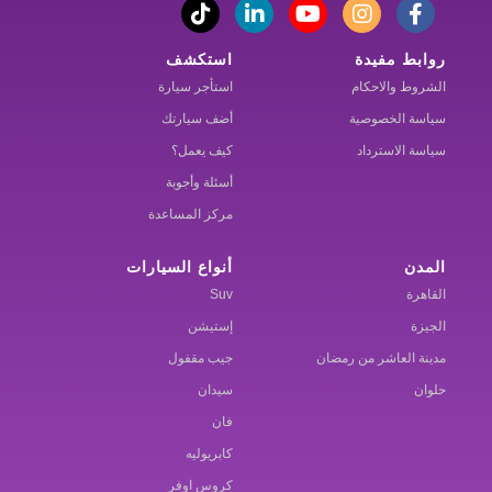
روابط مفيدة
استكشف
الشروط والاحكام
استأجر سيارة
سياسة الخصوصية
أضف سيارتك
سياسة الاسترداد
كيف يعمل؟
أسئلة وأجوبة
مركز المساعدة
المدن
أنواع السيارات
القاهرة
Suv
الجيزة
إستيشن
مدينة العاشر من رمضان
جيب مقفول
حلوان
سيدان
فان
كابريوليه
كروس اوفر