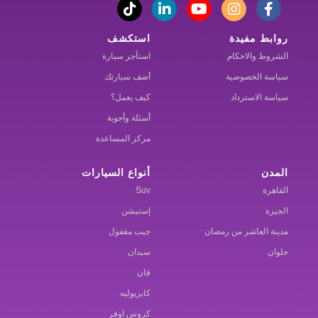
روابط مفيدة
استكشف
الشروط والاحكام
استأجر سيارة
سياسة الخصوصية
أضف سيارتك
سياسة الاسترداد
كيف يعمل؟
أسئلة وأجوبة
مركز المساعدة
المدن
أنواع السيارات
القاهرة
Suv
الجيزة
إستيشن
مدينة العاشر من رمضان
جيب مقفول
حلوان
سيدان
فان
كابريوليه
كروس اوفر