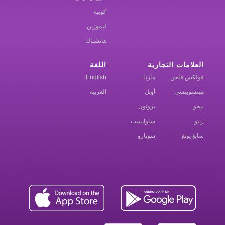
كوبيه
ليموزين
هاتشباك
العلامات التجارية
اللغة
فولكس فاجن
مازدا
English
ميتسوبيشي
أوبل
العربية
بيجو
بروتون
رينو
ساوايست
سانغ يونغ
سوبارو