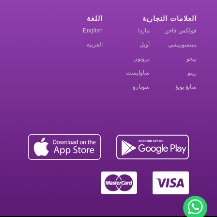
العلامات التجارية
اللغة
فولكس فاجن
مازدا
English
ميتسوبيشي
أوبل
العربية
بيجو
بروتون
رينو
ساوايست
سانغ يونغ
سوبارو