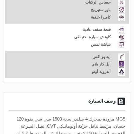
حساس الركنات
باور ستيرينج
كاميرا خلفية
فتحة سقف عادية
كاوتش سيارة احتياطي
شاشة لمس
ايه يو اكس
آبل كار بلاي
أندرويد أوتو
وصف السيارة
MG5 مزودة بمحرك 4 سلندر سعة 1500 سي سي بقوة 120
حصان، مرتبط بناقل حركة أوتوماتيكي CVT، تصل السرعة
القصوى للسيارة 150 كم/س، وتستهلك في المتوسط 5.7 لتر