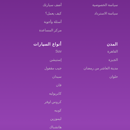
سياسة الخصوصية
أضف سيارتك
سياسة الاسترداد
كيف يعمل؟
أسئلة وأجوبة
مركز المساعدة
المدن
أنواع السيارات
القاهرة
Suv
الجيزة
إستيشن
مدينة العاشر من رمضان
جيب مقفول
حلوان
سيدان
فان
كابريوليه
كروس اوفر
كوبيه
ليموزين
هاتشباك