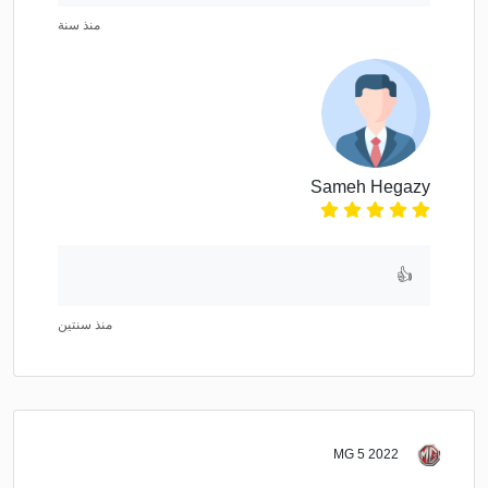
منذ سنة
Sameh Hegazy
👍
منذ سنتين
MG 5 2022