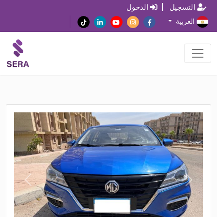
التسجيل
الدخول
العربية
N
P
e
r
x
e