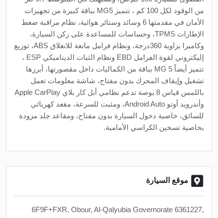
من الوقود لكل 100 كم ، تتميز MG5 بباقة كبيرة من تجهيزات
الأمان في مقدمتها 6 وسائد وستائر هوائية، نظام مراقبة ضغط
الإطارات TPMS، وحساسات للمساعدة على ركن السيارة،
وكاميرا بزاوية 360درجة، ونظام فرامل مانعة للانغلاق ABS، توزيع
إليكتروني لقوة الفرامل EBD ونظام الثبات الديناميكي ESP ،
تتميز أيضاً MG 5 بباقة من الكماليات داخل مقصورتها، أبرزها
تشغيل وإيقاف المحرك بدون مفتاح، شاشة معلومات تعمل
باللمس قياس 8 بوصة تدعم نظامي أبل كار بلاي Apple CarPlay
وأندرويد أوتو Android Auto، ومثبت للسرعة، مقعد كهربائي
للسائق، خاصية دخول السيارة بدون مفتاح، ومقاعد جلد مزودة
بخاصية تسخين الكراسي الأمامية.
موقع السيارة
6F9F+FXR, Obour, Al-Qalyubia Governorate 6361227,